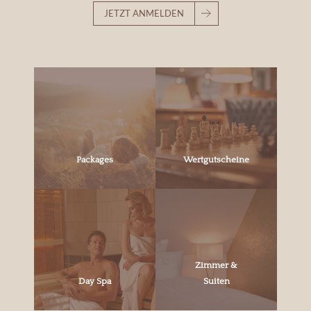
JETZT ANMELDEN
Packages
Wertgutscheine
Zimmer &
Day Spa
Suiten