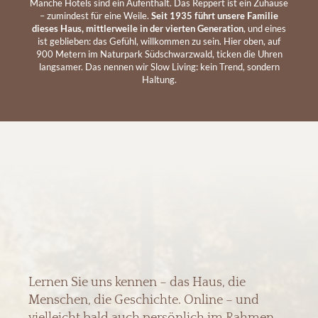
Manche Hotels sind ein Aufenthalt. Das Reppert ist ein Zuhause
– zumindest für eine Weile.
Seit 1935 führt unsere Familie
dieses Haus, mittlerweile in der vierten Generation
, und eines
ist geblieben: das Gefühl, willkommen zu sein. Hier oben, auf
900 Metern im Naturpark Südschwarzwald, ticken die Uhren
langsamer. Das nennen wir Slow Living: kein Trend, sondern
Haltung.
Lernen Sie uns kennen – das Haus, die
Menschen, die Geschichte. Online – und
vielleicht bald auch
persönlich
im Rahmen