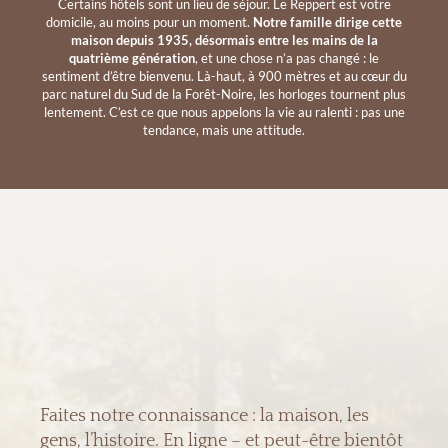
Certains hôtels sont un lieu de séjour. Le Reppert est votre
domicile, au moins pour un moment.
Notre famille dirige cette
maison depuis 1935, désormais entre les mains de la
quatrième génération
, et une chose n’a pas changé : le
sentiment d’être bienvenu. Là-haut, à 900 mètres et au cœur du
parc naturel du Sud de la Forêt-Noire, les horloges tournent plus
lentement. C’est ce que nous appelons la vie au ralenti : pas une
tendance, mais une attitude.
Faites notre connaissance : la maison, les
gens, l’histoire. En ligne – et peut-être bientôt