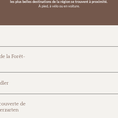
les plus belles destinations de la région se trouvent à proximité.
À pied, à vélo ou en voiture.
Le berceau du
ski allemand
se trouve en Forêt-Noire, et ce
de la Forêt-
historique Hugenhof du 18ème siècle abrite des objets e
Thoma. Vous pourrez y découvrir de vieux films de ski et d
morceau d’histoire locale
qui ravit aussi celles et ceux qui 
Distance : environ 1 km | 15 min. à pied
Quatre tremplins,
base olympique d’entraînement
et théât
dler
stade de ski Adler, vous pouvez voir des professionnels et d
de l’année, en été comme en hiver. Une expérience impres
Distance : environ 1,2 km | 22 min. à pied
Le sentier de découverte de la nature de 3,5 kilomètres v
couverte de
travers les forêts et les prairies et vous invite à
découvrir
, 
terzarten
de
stations
passionnantes. Idéal pour les familles, les prome
Forêt-Noire avec tous leurs sens.