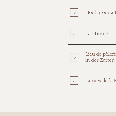
Hochmoor à H
Lac Titisee
Lieu de pèler
in der Zarten
Gorges de la