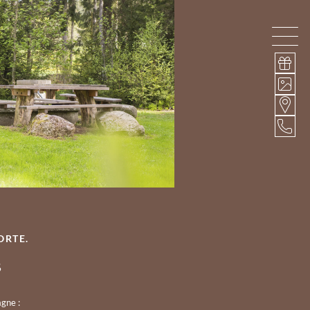
ORTE.
s
agne :