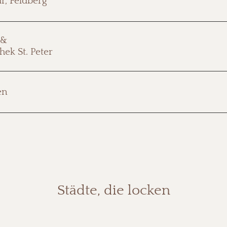
r, Feldberg
nebenan: das Schinkenmuseum. Ja, wirklich.
Die weithin sichtbaren Zwiebeltürme sind das Wahrzeichen
 &
der Klosterkirche hat alle späteren Einflüsse unbeschadet 
hek St. Peter
Rokokobibliothek – einer der prachtvollsten Räume weit und
Wer ihn zum ersten Mal sieht, traut seinen Augen kaum: e
en
mitten im Schwarzwald. Regelmäßige Führungen und intern
Städte, die locken