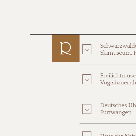
Schwarzwäld
Skimuseum, H
Freilichtmus
Vogtsbauernh
Deutsches U
Furtwangen