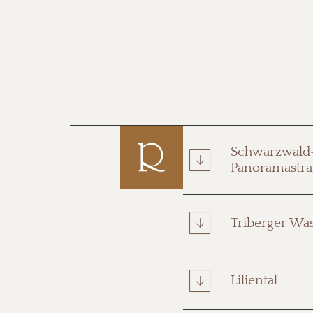
Schwarzwald
Panoramastr
Triberger Was
Liliental