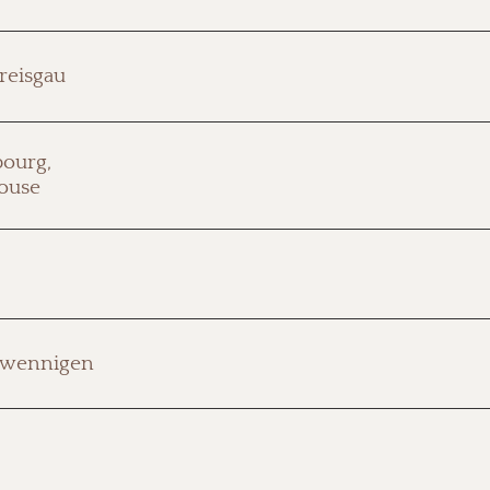
30 Minuten mit der Höllentalbahn – eine der schönsten B
reisgau
Bächle in der Altstadt, das eindrucksvolle Münster, lebend
verpassen.
In etwa 50 Minuten leben Sie wie Gott in Frankreich. Fach
bourg,
Tagesausflug, der sich anfühlt wie eine kleine Reise.
ouse
Die Stadt der Kunst und Museen, im Dreiländereck Deutsch
Ausstellungen, Rheinufer, Altstadt. Nah genug für einen s
Eine der besterhaltenen Altstädte Baden-Württembergs. Ei
hwennigen
mittelalterliche Tore und Türme, verwinkelte Gassen und l