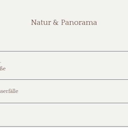
Natur & Panorama
Rund 70 Kilometer Weitblick. Über die Höhen des Schwarzwa
-
klarer Sicht bis zu den Alpen. Eine Fahrt, die den Kopf frei 
aße
Deutschlands höchste Wasserfälle – 163 Meter, sieben Fall
serfälle
berührt sein, zur Ruhe kommen, staunen.
Mammutbäume umrunden, Orchideen entdecken, durch eine
spazieren. Ein Geheimtipp.