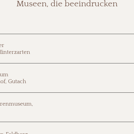
Museen, die beeindrucken
1 km vom Slow Living Hotel. Die Geschichte des Wintersp
er
Hugenhof, mit Exponaten von Olympiasieger Georg Thoma. Fü
interzarten
begann.
Wie haben Menschen vor 400 Jahren im Schwarzwald gelebt? 
eum
Familie. Ca. 45 Minuten mit dem Auto entfernt.
of, Gutach
Die Geschichte der Zeitmessung – von der kleinsten Schild
hrenmuseum,
garantiert.
Die Geschichte des Schwarzwalds verstehen: Landschaft, 