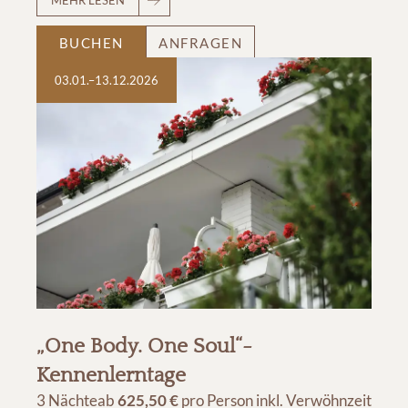
MEHR LESEN
BUCHEN
ANFRAGEN
03.01.–13.12.2026
„One Body. One Soul“-
Kennenlerntage
3 Nächte
ab
625,50 €
pro Person
inkl. Verwöhnzeit