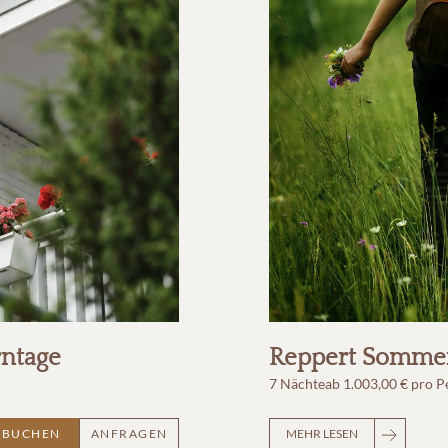
rntage
Reppert Sommer
7 Nächte
ab
1.003,00 €
pro P
BUCHEN
ANFRAGEN
MEHR LESEN