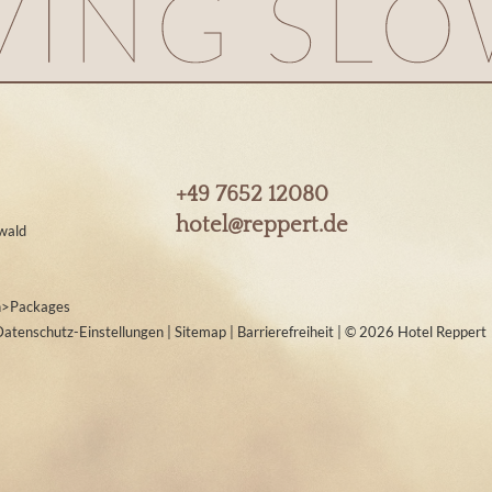
+49 7652 12080
hotel@
reppert.
de
wald
n
>
Packages
Datenschutz-Einstellungen
|
Sitemap
|
Barrierefreiheit
|
© 2026 Hotel Reppert