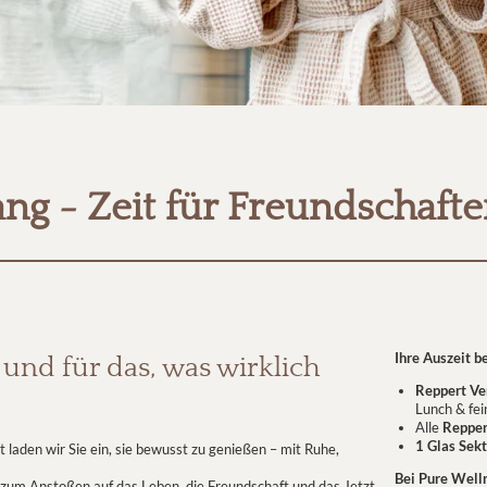
ng - Zeit für Freundschaft
Ihre Auszeit b
 und für das, was wirklich
Reppert V
Lunch & f
Alle
Repper
1 Glas Sekt
laden wir Sie ein, sie bewusst zu genießen – mit Ruhe,
Bei Pure Well
) zum Anstoßen auf das Leben, die Freundschaft und das Jetzt.