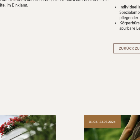
te, im Einklang.
Individuel
Spezialamp
pflegender
Körperbürs
spürbare Le
ZURÜCK ZU
01.06.–23.08.2026