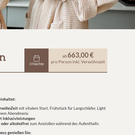
663,00 €
en
ab
pro Person
inkl. Verwöhnzeit
3 Nächte
einhaltet:
erwöhnZeit
mit vitalem Start, Frühstück für Langschläfer, Light
einem Abendmenü
t Inklusivleistungen
 oder alkoholfrei
zum Anstoßen während des Aufenthalts
ness genießen Sie: