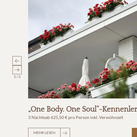
1
/
3
„One Body. One Soul“-Kennenle
3 Nächte
ab
625,50 €
pro Person
inkl. Verwöhnzeit
MEHR LESEN