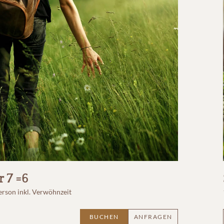
 7 =6
erson
inkl. Verwöhnzeit
BUCHEN
ANFRAGEN