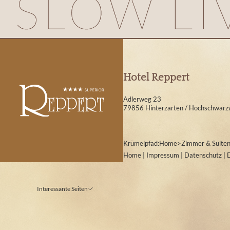
Hotel Reppert
Adlerweg 23
79856 Hinterzarten / Hochschwarz
Krümelpfad:
Home
>
Zimmer & Suite
Home
|
Impressum
|
Datenschutz
|
Interessante Seiten