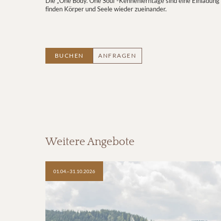
Die „One Body. One Soul“-Kennenlerntage sind eine Einladu
finden Körper und Seele wieder zueinander.
BUCHEN
ANFRAGEN
Weitere Angebote
01.04.–31.10.2026