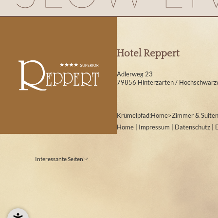
Hotel Reppert
Adlerweg 23
79856 Hinterzarten / Hochschwarz
Krümelpfad:
Home
>
Zimmer & Suite
Home
|
Impressum
|
Datenschutz
|
Interessante Seiten