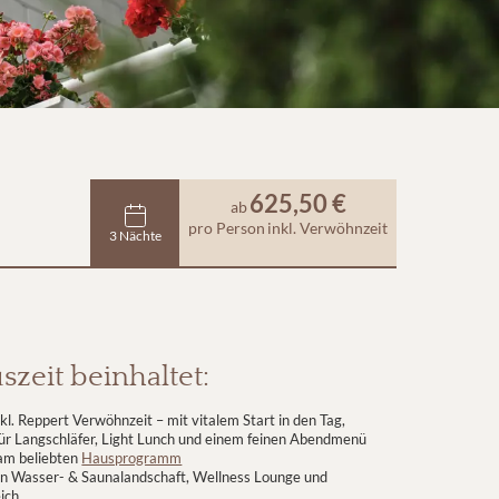
625,50 €
ab
pro Person
inkl. Verwöhnzeit
3 Nächte
szeit beinhaltet:
kl. Reppert Verwöhnzeit – mit vitalem Start in den Tag,
für Langschläfer, Light Lunch und einem feinen Abendmenü
am beliebten
Hausprogramm
n Wasser- & Saunalandschaft, Wellness Lounge und
ich