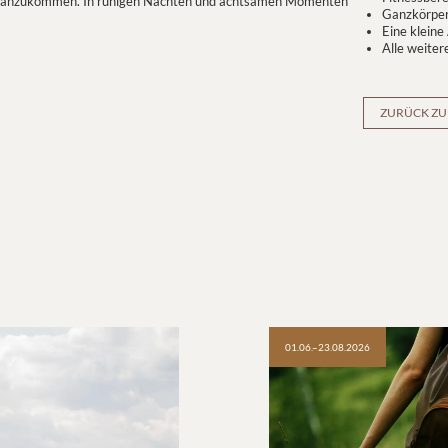
ng anzukommen. In ruhigen Nächten und achtsamen Momenten
Ganzkörper
Eine kleine
Alle weite
ZURÜCK ZU
01.06.–23.08.2026