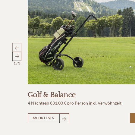
1
/
3
Golf & Balance
4 Nächte
ab
831,00 €
pro Person
inkl. Verwöhnzeit
MEHR LESEN