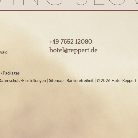
+49 7652 12080
hotel@
reppert.
de
wald
n
>
Packages
Datenschutz-Einstellungen
|
Sitemap
|
Barrierefreiheit
|
© 2026 Hotel Reppert