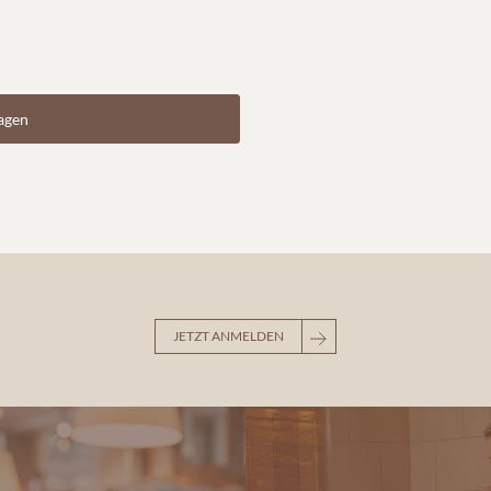
agen
JETZT ANMELDEN