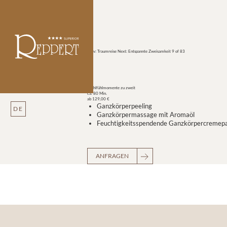
Prev: Traumreise
Next: Entspannte Zweisamkeit
9 of 83
Wohlfühlmomente zu zweit
ca. 80 Min.
ab 129,00 €
Ganzkörperpeeling
DE
Ganzkörpermassage mit Aromaöl
Feuchtigkeitsspendende Ganzkörpercremepac
ANFRAGEN