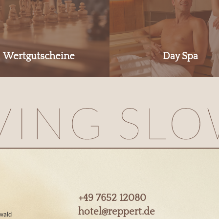
Wertgutscheine
Day Spa
+49 7652 12080
hotel@
reppert.
de
wald