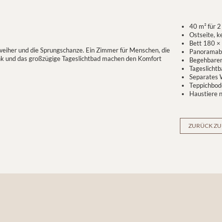
40 m² für 
Ostseite, k
Bett 180 ×
rweiher und die Sprungschanze. Ein Zimmer für Menschen, die
Panoramabl
ank und das großzügige Tageslichtbad machen den Komfort
Begehbarer
Tageslicht
Separates
Teppichbo
Haustiere n
ZURÜCK ZU