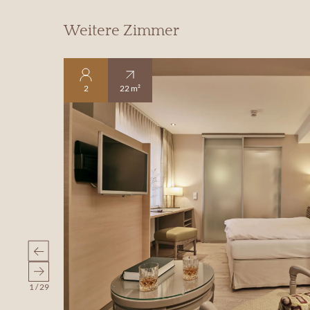
Weitere Zimmer
2
22 m²
1
/
29