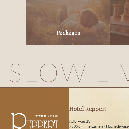
Packages
Hotel Reppert
Adlerweg 23
79856 Hinterzarten / Hochschwarz