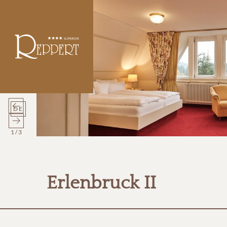
DE
1
/
3
Erlenbruck II