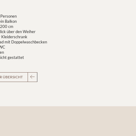
2 Personen
ein Balkon
 200 cm
ick über den Weiher
 Kleiderschrank
bad mit Doppelwaschbecken
 WC
den
icht gestattet
R ÜBERSICHT