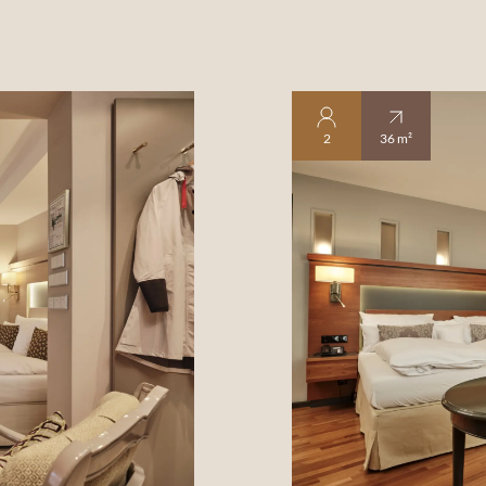
2
36 m²