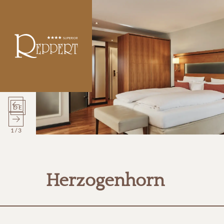
DE
1
/
3
Herzogenhorn