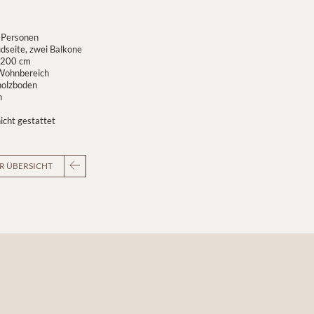
2 Personen
dseite, zwei Balkone
 200 cm
Wohnbereich
olzboden
h
icht gestattet
R ÜBERSICHT