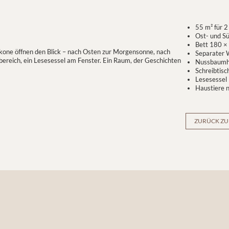
55 m² für 
Ost- und Sü
Bett 180 ×
one öffnen den Blick – nach Osten zur Morgensonne, nach
Separater 
reich, ein Lesesessel am Fenster. Ein Raum, der Geschichten
Nussbaumh
Schreibtisc
Lesesessel
Haustiere n
ZURÜCK ZU