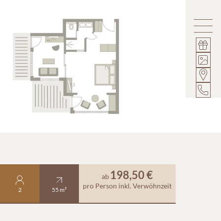
198,50 €
ab
pro Person
inkl. Verwöhnzeit
2
55 m²