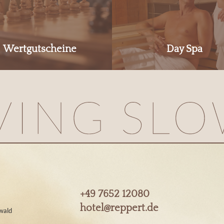
Wertgutscheine
Day Spa
+49 7652 12080
hotel@
reppert.
de
wald