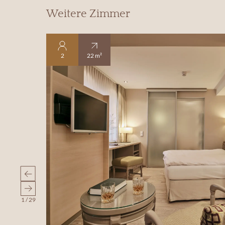
Weitere Zimmer
2
22 m²
1
/
29