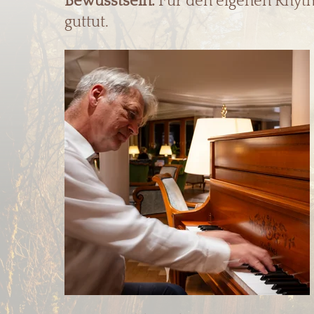
Bewusstsein.
Für den eigenen Rhyth
guttut.