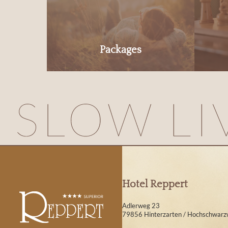
Packages
Hotel Reppert
Adlerweg 23
79856 Hinterzarten / Hochschwarz