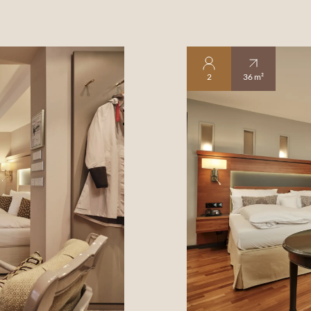
2
36 m²