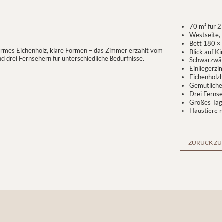
70 m² für 2
Westseite,
Bett 180 ×
 warmes Eichenholz, klare Formen – das Zimmer erzählt vom
Blick auf 
 drei Fernsehern für unterschiedliche Bedürfnisse.
Schwarzwäl
Einliegerzi
Eichenholz
Gemütliche
Drei Ferns
Großes Tag
Haustiere n
ZURÜCK ZU