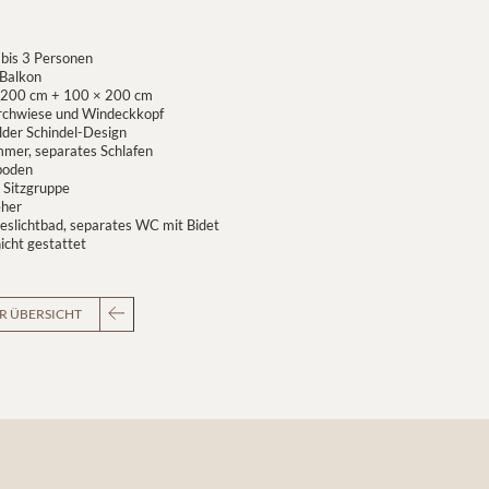
 bis 3 Personen
 Balkon
 200 cm + 100 × 200 cm
Kirchwiese und Windeckkopf
der Schindel-Design
mmer, separates Schlafen
boden
 Sitzgruppe
eher
eslichtbad, separates WC mit Bidet
icht gestattet
R ÜBERSICHT