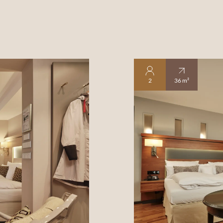
2
36 m²