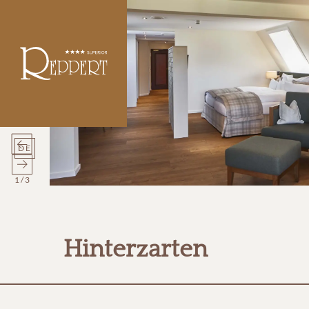
DE
1
/
3
Hinterzarten