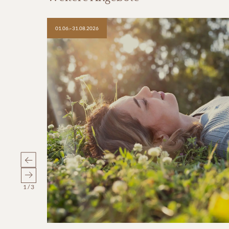
01.06.–31.08.2026
1
/
3