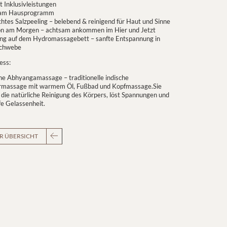
t Inklusivleistungen
 am Hausprogramm
tes Salzpeeling – belebend & reinigend für Haut und Sinne
on am Morgen – achtsam ankommen im Hier und Jetzt
g auf dem Hydromassagebett – sanfte Entspannung in
chwebe
ess:
he Abhyangamassage – traditionelle indische
massage mit warmem Öl, Fußbad und Kopfmassage.Sie
 die natürliche Reinigung des Körpers, löst Spannungen und
fe Gelassenheit.
R ÜBERSICHT