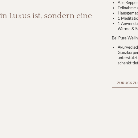
Alle Repper
Teilnahme
Hausgemach
ein Luxus ist, sondern eine
1 Meditati
1 Anwendun
Wärme & S
Bei Pure Welln
Ayurvedisc
Ganzkörper
unterstützt
schenkt tie
ZURÜCK ZU