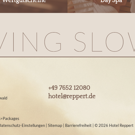
Wertgutscheine
Day Spa
+49 7652 12080
hotel@
reppert.
de
wald
n
>
Packages
Datenschutz-Einstellungen
|
Sitemap
|
Barrierefreiheit
|
© 2026 Hotel Reppert