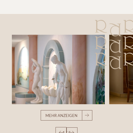
MEHR ANZEIGEN
1
/
5