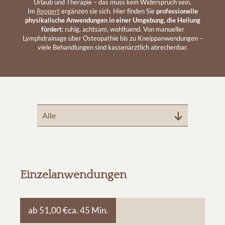
Urlaub und Therapie – das muss kein Widerspruch sein.
Im
Reppert
ergänzen sie sich. Hier finden Sie
professionelle
physikalische Anwendungen in einer Umgebung, die Heilung
fördert
: ruhig, achtsam, wohltuend. Von manueller
Lymphdrainage über Osteopathie bis zu Kneippanwendungen –
viele Behandlungen sind kassenärztlich abrechenbar.
Alle
Einzelanwendungen
ab 51,00 €
ca. 45 Min.