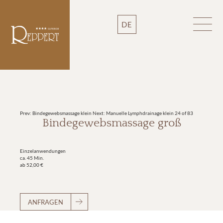
DE
Prev: Bindegewebsmassage klein
Next: Manuelle Lymphdrainage klein
24 of 83
Bindegewebsmassage groß
Einzelanwendungen
ca. 45 Min.
ab 52,00 €
ANFRAGEN