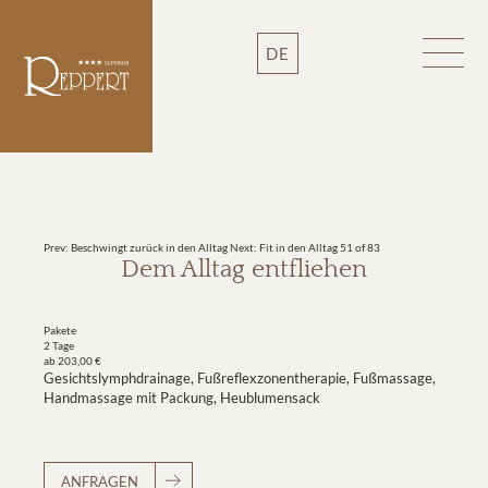
DE
Prev: Beschwingt zurück in den Alltag
Next: Fit in den Alltag
51 of 83
Dem Alltag entfliehen
Pakete
2 Tage
ab 203,00 €
Gesichtslymphdrainage, Fußreflexzonentherapie, Fußmassage,
Handmassage mit Packung, Heublumensack
ANFRAGEN