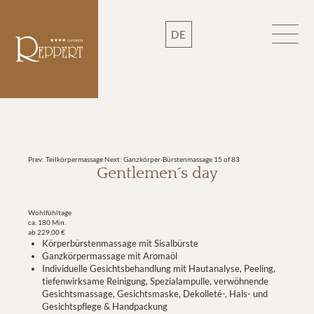
DE
Prev: Teilkörpermassage
Next: Ganzkörper-Bürstenmassage
15 of 83
Gentlemen´s day
Wohlfühltage
ca. 180 Min.
ab 229,00 €
Körperbürstenmassage mit Sisalbürste
Ganzkörpermassage mit Aromaöl
Individuelle Gesichtsbehandlung mit Hautanalyse, Peeling,
tiefenwirksame Reinigung, Spezialampulle, verwöhnende
Gesichtsmassage, Gesichtsmaske, Dekolleté-, Hals- und
Gesichtspflege & Handpackung