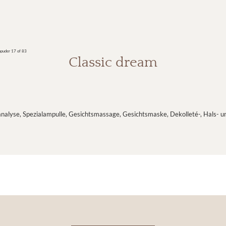
npuder
17 of 83
Classic dream
alyse, Spezialampulle, Gesichtsmassage, Gesichtsmaske, Dekolleté-, Hals- 