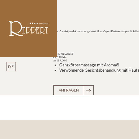
Prev: Ganzkörper-Bürstenmassage
Next: Ganzkörper-Bürstenmassage mit Seide
PURE WELLNESS
ca. 110 Min.
ab 159,00 €
Ganzkörpermassage mit Aromaöl
DE
Verwöhnende Gesichtsbehandlung mit Hautan
ANFRAGEN