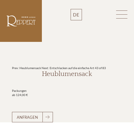
DE
Prev: Heublumensack
Next: Entschlacken auf die einfache Art
43 of 83
Heublumensack
Packungen
ab 124,00 €
ANFRAGEN