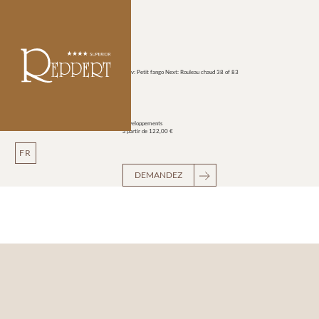
Prev: Petit fango
Next: Rouleau chaud
38 of 83
Enveloppements
à partir de 122,00 €
FR
DEMANDEZ