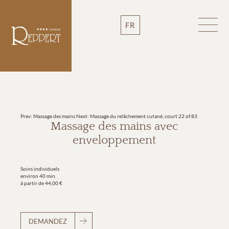
FR
Prev: Massage des mains
Next: Massage du relâchement cutané, court
22 of 83
Massage des mains avec
enveloppement
Soins individuels
environ 40 min.
à partir de 44,00 €
DEMANDEZ