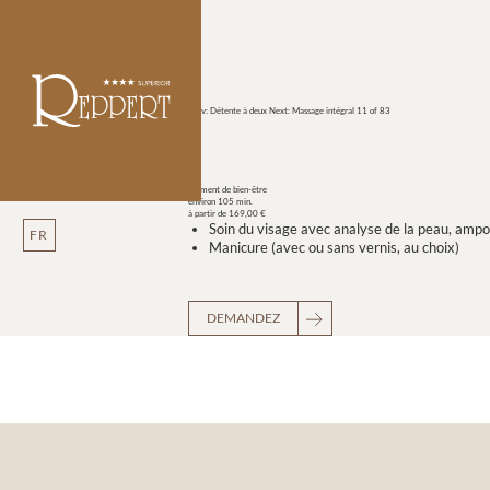
Prev: Détente à deux
Next: Massage intégral
11 of 83
Moment de bien-être
environ 105 min.
à partir de 169,00 €
Soin du visage avec analyse de la peau, ampou
FR
Manicure (avec ou sans vernis, au choix)
DEMANDEZ