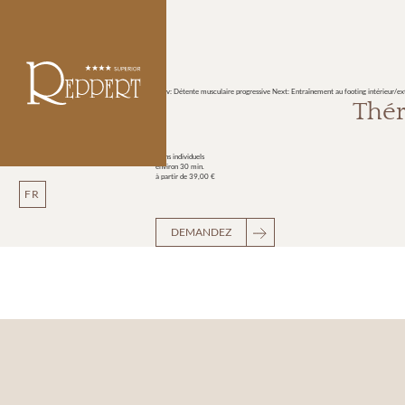
Prev: Détente musculaire progressive
Next: Entraînement au footing intérieur/ex
Thér
Soins individuels
environ 30 min.
à partir de 39,00 €
FR
DEMANDEZ