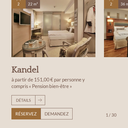
2
22 m²
2
36 
Kandel
à partir de
151,00 €
par personne
y
compris « Pension bien-être »
DÉTAILS
RÉSERVEZ
DEMANDEZ
1
/
30