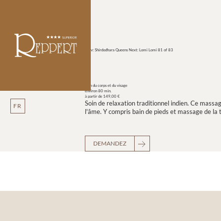
Prev: Shirdodhara Queens
Next: Lomi Lomi
81 of 83
Soin du corps et du visage
environ 80 min.
à partir de 149,00 €
Soin de relaxation traditionnel indien. Ce massag
FR
l'âme. Y compris bain de pieds et massage de la 
DEMANDEZ